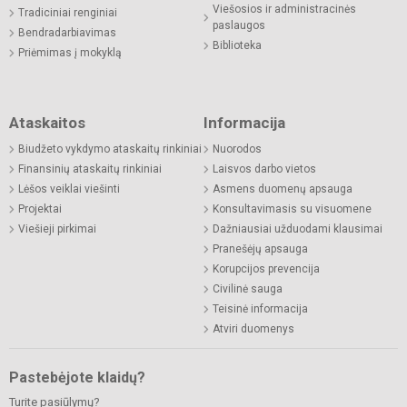
Viešosios ir administracinės
Tradiciniai renginiai
paslaugos
Bendradarbiavimas
Biblioteka
Priėmimas į mokyklą
Ataskaitos
Informacija
Biudžeto vykdymo ataskaitų rinkiniai
Nuorodos
Finansinių ataskaitų rinkiniai
Laisvos darbo vietos
Lėšos veiklai viešinti
Asmens duomenų apsauga
Projektai
Konsultavimasis su visuomene
Viešieji pirkimai
Dažniausiai užduodami klausimai
Pranešėjų apsauga
Korupcijos prevencija
Civilinė sauga
Teisinė informacija
Atviri duomenys
Pastebėjote klaidų?
Turite pasiūlymų?