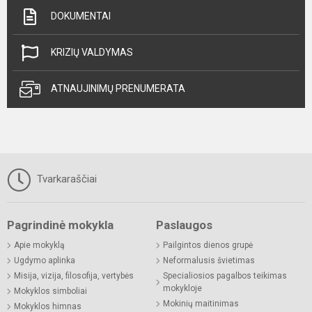
DOKUMENTAI
KRIZIŲ VALDYMAS
ATNAUJINIMŲ PRENUMERATA
Tvarkaraščiai
Pagrindinė mokykla
Paslaugos
Apie mokyklą
Pailgintos dienos grupė
Ugdymo aplinka
Neformalusis švietimas
Misija, vizija, filosofija, vertybės
Specialiosios pagalbos teikimas
mokykloje
Mokyklos simboliai
Mokinių maitinimas
Mokyklos himnas