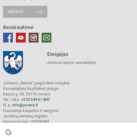
RAŠYKITE
Bendraukime
Steigėjas
Jonavos rajono savivaldybė
Jonavos „Neries“ pagrindinė mokykla
Savivaldybės biudžetinė įstaiga
Kauno g. 59, 55179 Jonava
Tel./ faks.
+370 349 61 800
El. p.
info@joneris.lt
Duomenys kaupiami ir saugomi
Juridinių asmenų registre
Įmonės kodas 195093984