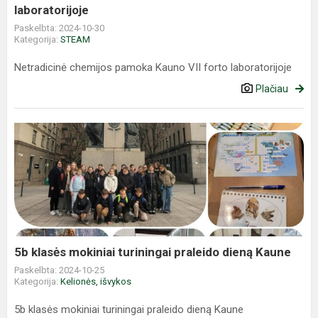
laboratorijoje
Paskelbta: 2024-10-30
Kategorija:
STEAM
Netradicinė chemijos pamoka Kauno VII forto laboratorijoje
Plačiau
5b
klasės
mokiniai
turiningai
praleido
dieną
Kaune
5b klasės mokiniai turiningai praleido dieną Kaune
Paskelbta: 2024-10-25
Kategorija:
Kelionės, išvykos
5b klasės mokiniai turiningai praleido dieną Kaune