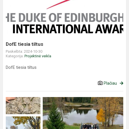
tiesia
tiltus
DofE tiesia tiltus
Paskelbta: 2024-10-30
Kategorija:
Projektinė veikla
DofE tiesia tiltus
Plačiau
8b
klasės
edukacija
Biržuose