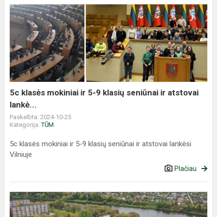
5c
klasės
mokiniai
ir
5-
9
klasių
seniūnai
5c klasės mokiniai ir 5-9 klasių seniūnai ir atstovai
ir
lankė...
atstovai
Paskelbta: 2024-10-25
lankė...
Kategorija:
TŪM
5c klasės mokiniai ir 5-9 klasių seniūnai ir atstovai lankėsi
Vilniuje
Plačiau
2025-
2026