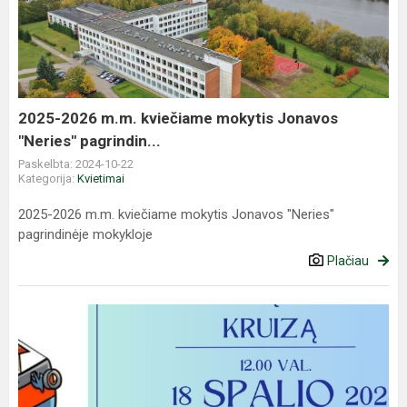
m.m.
kviečiame
mokytis
Jonavos
"Neries"
pagrindin...
2025-2026 m.m. kviečiame mokytis Jonavos
"Neries" pagrindin...
Paskelbta: 2024-10-22
Kategorija:
Kvietimai
2025-2026 m.m. kviečiame mokytis Jonavos "Neries"
pagrindinėje mokykloje
Plačiau
PENKTOKŲ
KRIKŠTYNOS