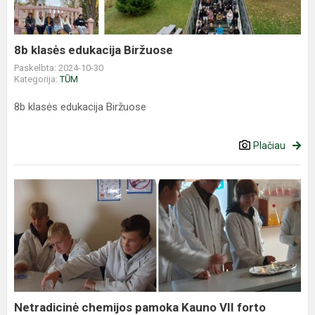
8b klasės edukacija Biržuose
Paskelbta: 2024-10-30
Kategorija:
TŪM
8b klasės edukacija Biržuose
Plačiau
Netradicinė
chemijos
pamoka
Kauno
VII
forto
laboratorijoje
Netradicinė chemijos pamoka Kauno VII forto