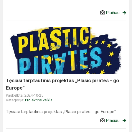
Plačiau
Tęsiasi
tarptautinis
projektas
„Plasic
pirates
-
go
Europe"
Tęsiasi tarptautinis projektas „Plasic pirates - go
Europe"
Paskelbta: 2024-10-25
Kategorija:
Projektinė veikla
Tęsiasi tarptautinis projektas „Plasic pirates - go Europe"
Plačiau