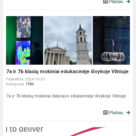
Plačiau
7a
ir
7b
klasių
mokiniai
edukacinėje
išvykoje
Vilniuje
7a ir 7b klasių mokiniai edukacinėje išvykoje Vilniuje
Paskelbta: 2024-10-30
Kategorija:
TŪM
7a ir 7b klasių mokiniai dalyvavo edukacinėje išvykoje Vilniuje
Plačiau
DofE