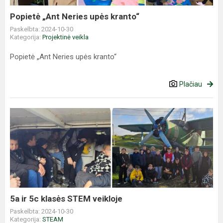
Popietė „Ant Neries upės kranto“
Paskelbta: 2024-10-30
Kategorija:
Projektinė veikla
Popietė „Ant Neries upės kranto“
Plačiau
5a
ir
5c
klasės
STEM
veikloje
5a ir 5c klasės STEM veikloje
Paskelbta: 2024-10-30
Kategorija:
STEAM