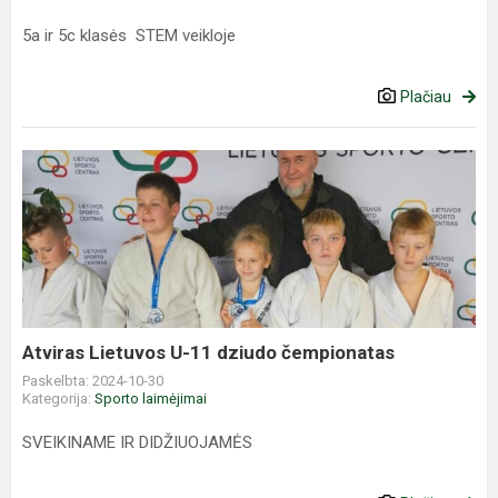
5a ir 5c klasės STEM veikloje
Plačiau
Atviras
Lietuvos
U-
11
dziudo
čempionatas
Atviras Lietuvos U-11 dziudo čempionatas
Paskelbta: 2024-10-30
Kategorija:
Sporto laimėjimai
SVEIKINAME IR DIDŽIUOJAMĖS