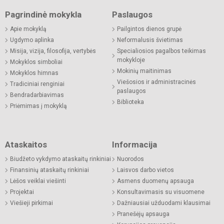
Pagrindinė mokykla
Paslaugos
Apie mokyklą
Pailgintos dienos grupė
Ugdymo aplinka
Neformalusis švietimas
Misija, vizija, filosofija, vertybės
Specialiosios pagalbos teikimas
mokykloje
Mokyklos simboliai
Mokinių maitinimas
Mokyklos himnas
Viešosios ir administracinės
Tradiciniai renginiai
paslaugos
Bendradarbiavimas
Biblioteka
Priėmimas į mokyklą
Ataskaitos
Informacija
Biudžeto vykdymo ataskaitų rinkiniai
Nuorodos
Finansinių ataskaitų rinkiniai
Laisvos darbo vietos
Lėšos veiklai viešinti
Asmens duomenų apsauga
Projektai
Konsultavimasis su visuomene
Viešieji pirkimai
Dažniausiai užduodami klausimai
Pranešėjų apsauga