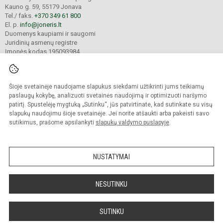
Kauno g. 59, 55179 Jonava
Tel./ faks.
+370 349 61 800
El. p.
info@joneris.lt
Duomenys kaupiami ir saugomi
Juridinių asmenų registre
Įmonės kodas 195093984
Šioje svetainėje naudojame slapukus siekdami užtikrinti jums teikiamų
© 2024. Jonavos „Neries“ pagrindinė mokykla. Visos teisės saugomos.
Kopijuoti turinį be raštiško įstaigos administracijos sutikimo griežtai draudžiama.
paslaugų kokybę, analizuoti svetainės naudojimą ir optimizuoti naršymo
patirtį. Spustelėję mygtuką „Sutinku“, jūs patvirtinate, kad sutinkate su visų
Versija neįgaliesiems
Slapukų valdymas
slapukų naudojimu šioje svetainėje. Jei norite atšaukti arba pakeisti savo
sutikimus, prašome apsilankyti
slapukų valdymo puslapyje
.
Sumanus būdas atnaujinti
mokyklos interneto
svetainę
NUSTATYMAI
NESUTINKU
SUTINKU