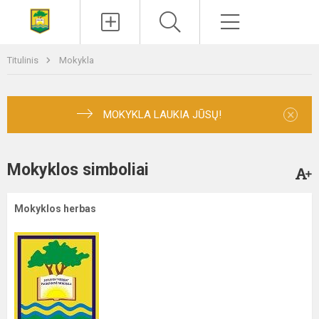
Paieška
Meniu
Titulinis
Mokykla
×
MOKYKLA LAUKIA JŪSŲ!
Mokyklos simboliai
Mokyklos herbas