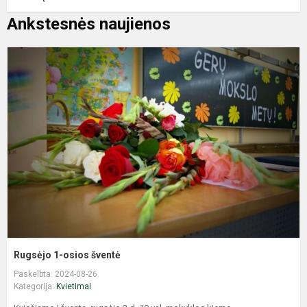
Ankstesnės naujienos
R
1
o
š
Rugsėjo 1-osios šventė
Paskelbta: 2024-08-26
Kategorija:
Kvietimai