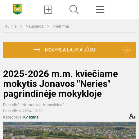
Paieška
Meniu
Titulinis
Naujienos
Kvietimai
×
MOKYKLA LAUKIA JŪSŲ!
2025-2026 m.m. kviečiame
mokytis Jonavos "Neries"
pagrindinėje mokykloje
Paskelbė : Nomeda Urbonavičienė
Paskelbta: 2024-10-22
Kategorija:
Kvietimai