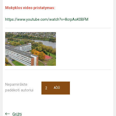
Mokyklos video pristatymas:
https://www.youtube.com/watch?v=8crpAoK0BFM
Nepamirškite
2
AČIŪ
padėkoti autoriui
Grįžti