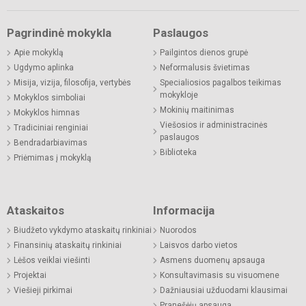
Pagrindinė mokykla
Paslaugos
Apie mokyklą
Pailgintos dienos grupė
Ugdymo aplinka
Neformalusis švietimas
Misija, vizija, filosofija, vertybės
Specialiosios pagalbos teikimas
mokykloje
Mokyklos simboliai
Mokinių maitinimas
Mokyklos himnas
Viešosios ir administracinės
Tradiciniai renginiai
paslaugos
Bendradarbiavimas
Biblioteka
Priėmimas į mokyklą
Ataskaitos
Informacija
Biudžeto vykdymo ataskaitų rinkiniai
Nuorodos
Finansinių ataskaitų rinkiniai
Laisvos darbo vietos
Lėšos veiklai viešinti
Asmens duomenų apsauga
Projektai
Konsultavimasis su visuomene
Viešieji pirkimai
Dažniausiai užduodami klausimai
Pranešėjų apsauga