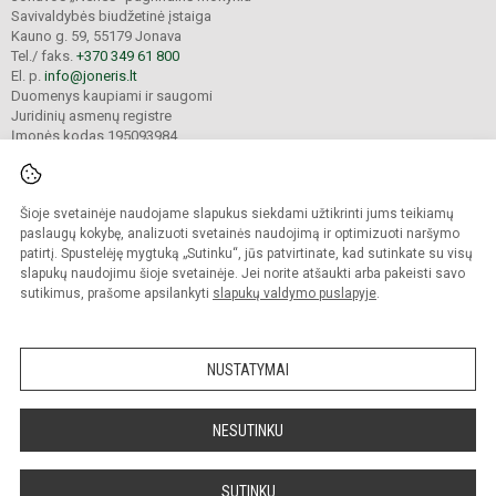
Savivaldybės biudžetinė įstaiga
Kauno g. 59, 55179 Jonava
Tel./ faks.
+370 349 61 800
El. p.
info@joneris.lt
Duomenys kaupiami ir saugomi
Juridinių asmenų registre
Įmonės kodas 195093984
Šioje svetainėje naudojame slapukus siekdami užtikrinti jums teikiamų
© 2024. Jonavos „Neries“ pagrindinė mokykla. Visos teisės saugomos.
Kopijuoti turinį be raštiško įstaigos administracijos sutikimo griežtai draudžiama.
paslaugų kokybę, analizuoti svetainės naudojimą ir optimizuoti naršymo
patirtį. Spustelėję mygtuką „Sutinku“, jūs patvirtinate, kad sutinkate su visų
Versija neįgaliesiems
Slapukų valdymas
slapukų naudojimu šioje svetainėje. Jei norite atšaukti arba pakeisti savo
sutikimus, prašome apsilankyti
slapukų valdymo puslapyje
.
Sumanus būdas atnaujinti
mokyklos interneto
svetainę
NUSTATYMAI
NESUTINKU
SUTINKU