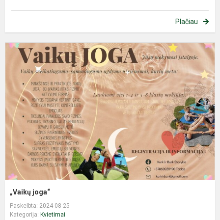
Plačiau
„
j
„Vaikų joga“
Paskelbta: 2024-08-25
Kategorija:
Kvietimai