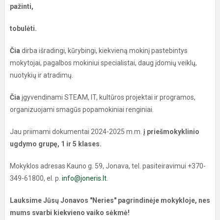
pažinti,
tobulėti.
Čia
dirba išradingi, kūrybingi, kiekvieną mokinį pastebintys
mokytojai, pagalbos mokiniui specialistai, daug įdomių veiklų,
nuotykių ir atradimų.
Čia
įgyvendinami STEAM, IT, kultūros projektai ir programos,
organizuojami smagūs popamokiniai renginiai.
Jau priimami dokumentai 2024-2025 m.m.
į priešmokyklinio
ugdymo grupę, 1 ir 5 klases.
Mokyklos adresas Kauno g. 59, Jonava, tel. pasiteiravimui +370-
349-61800, el. p.
info@joneris.lt
.
Lauksime Jūsų Jonavos "Neries" pagrindinėje mokykloje, nes
mums svarbi kiekvieno vaiko sėkmė!