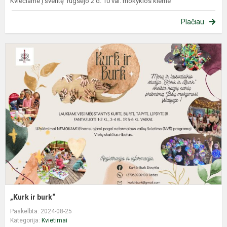
Kviečiame į šventę rugsėjo 2 d. 10 val. mokyklos kieme
Plačiau
„
ir
b
„Kurk ir burk“
Paskelbta: 2024-08-25
Kategorija:
Kvietimai