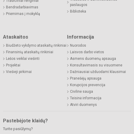
Tradiciniai renginiai
paslaugos
Bendradarbiavimas
Biblioteka
Priėmimas į mokyklą
Ataskaitos
Informacija
Biudžeto vykdymo ataskaitų rinkiniai
Nuorodos
Finansinių ataskaitų rinkiniai
Laisvos darbo vietos
Lėšos veiklai viešinti
Asmens duomenų apsauga
Projektai
Konsultavimasis su visuomene
Viešieji pirkimai
Dažniausiai užduodami klausimai
Pranešėjų apsauga
Korupcijos prevencija
Civilinė sauga
Teisinė informacija
Atviri duomenys
Pastebėjote klaidų?
Turite pasiūlymų?