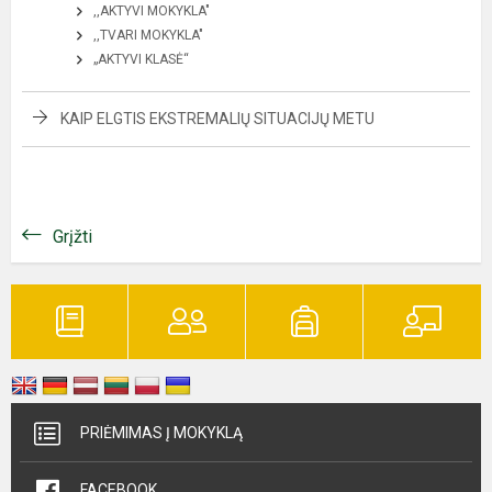
,,AKTYVI MOKYKLA"
,,TVARI MOKYKLA"
„AKTYVI KLASĖ“
KAIP ELGTIS EKSTREMALIŲ SITUACIJŲ METU
Grįžti
PRIĖMIMAS Į MOKYKLĄ
FACEBOOK