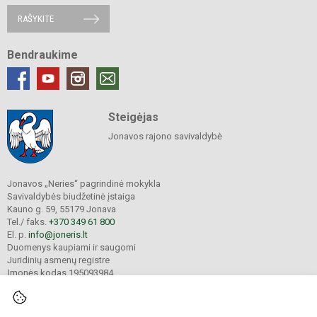
RAŠYKITE
Bendraukime
Steigėjas
Jonavos rajono savivaldybė
Jonavos „Neries“ pagrindinė mokykla
Savivaldybės biudžetinė įstaiga
Kauno g. 59, 55179 Jonava
Tel./ faks.
+370 349 61 800
El. p.
info@joneris.lt
Duomenys kaupiami ir saugomi
Juridinių asmenų registre
Įmonės kodas 195093984