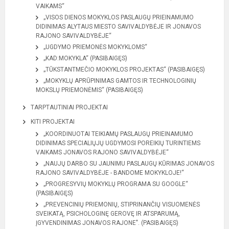
VAIKAMS“
„VISOS DIENOS MOKYKLOS PASLAUGŲ PRIEINAMUMO
DIDINIMAS ALYTAUS MIESTO SAVIVALDYBĖJE IR JONAVOS
RAJONO SAVIVALDYBĖJE“
„UGDYMO PRIEMONĖS MOKYKLOMS“
„KAD:MOKYKLA“ (PASIBAIGĘS)
„TŪKSTANTMEČIO MOKYKLOS PROJEKTAS“ (PASIBAIGĘS)
„MOKYKLŲ APRŪPINIMAS GAMTOS IR TECHNOLOGINIŲ
MOKSLŲ PRIEMONĖMIS“ (PASIBAIGĘS)
TARPTAUTINIAI PROJEKTAI
KITI PROJEKTAI
„KOORDINUOTAI TEIKIAMŲ PASLAUGŲ PRIEINAMUMO
DIDINIMAS SPECIALIŲJŲ UGDYMOSI POREIKIŲ TURINTIEMS
VAIKAMS JONAVOS RAJONO SAVIVALDYBĖJE“
„NAUJŲ DARBO SU JAUNIMU PASLAUGŲ KŪRIMAS JONAVOS
RAJONO SAVIVALDYBĖJE - BANDOME MOKYKLOJE!“
​​​​​​​„PROGRESYVIŲ MOKYKLŲ PROGRAMA SU GOOGLE“
(PASIBAIGĘS)
„PREVENCINIŲ PRIEMONIŲ, STIPRINANČIŲ VISUOMENĖS
SVEIKATĄ, PSICHOLOGINĘ GEROVĘ IR ATSPARUMĄ,
ĮGYVENDINIMAS JONAVOS RAJONE". (PASIBAIGĘS)