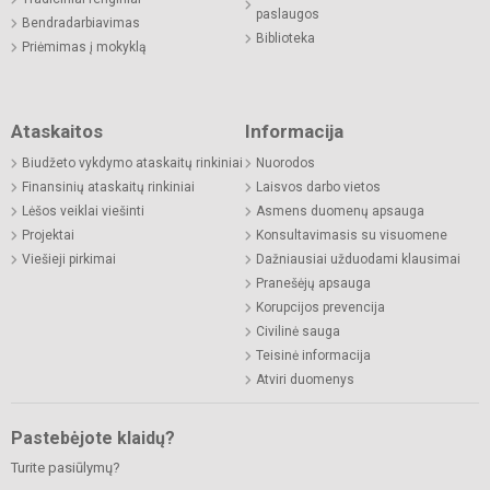
paslaugos
Bendradarbiavimas
Biblioteka
Priėmimas į mokyklą
Ataskaitos
Informacija
Biudžeto vykdymo ataskaitų rinkiniai
Nuorodos
Finansinių ataskaitų rinkiniai
Laisvos darbo vietos
Lėšos veiklai viešinti
Asmens duomenų apsauga
Projektai
Konsultavimasis su visuomene
Viešieji pirkimai
Dažniausiai užduodami klausimai
Pranešėjų apsauga
Korupcijos prevencija
Civilinė sauga
Teisinė informacija
Atviri duomenys
Pastebėjote klaidų?
Turite pasiūlymų?