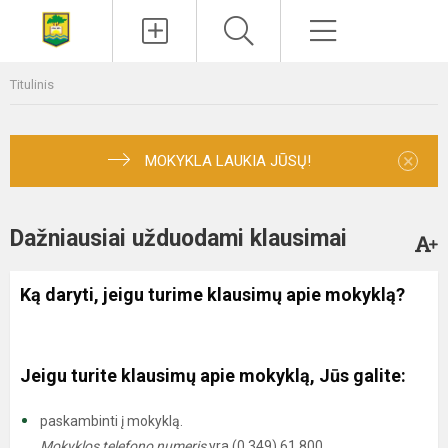
Paieška
Meniu
Titulinis
×
MOKYKLA LAUKIA JŪSŲ!
Dažniausiai užduodami klausimai
Ką daryti, jeigu turime klausimų apie mokyklą?
Jeigu turite klausimų apie mokyklą, Jūs galite:
paskambinti į mokyklą.
Mokyklos telefono numeris
yra (0 349) 61 800