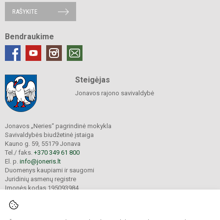
RAŠYKITE
Bendraukime
Steigėjas
Jonavos rajono savivaldybė
Jonavos „Neries“ pagrindinė mokykla
Savivaldybės biudžetinė įstaiga
Kauno g. 59, 55179 Jonava
Tel./ faks.
+370 349 61 800
El. p.
info@joneris.lt
Duomenys kaupiami ir saugomi
Juridinių asmenų registre
Įmonės kodas 195093984