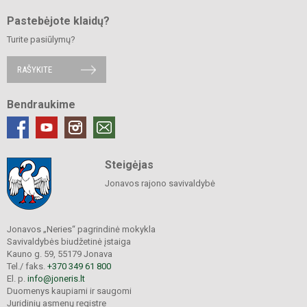
Pastebėjote klaidų?
Turite pasiūlymų?
RAŠYKITE
Bendraukime
Steigėjas
Jonavos rajono savivaldybė
Jonavos „Neries“ pagrindinė mokykla
Savivaldybės biudžetinė įstaiga
Kauno g. 59, 55179 Jonava
Tel./ faks.
+370 349 61 800
El. p.
info@joneris.lt
Duomenys kaupiami ir saugomi
Juridinių asmenų registre