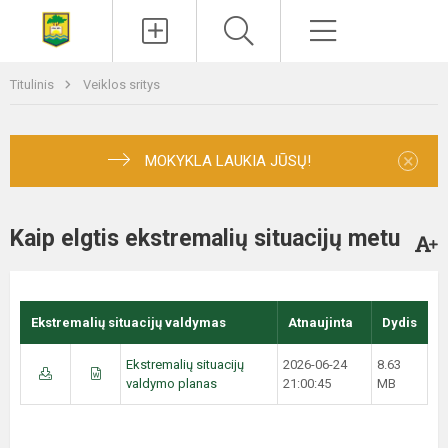
Paieška
Meniu
Titulinis
Veiklos sritys
×
MOKYKLA LAUKIA JŪSŲ!
Kaip elgtis ekstremalių situacijų metu
Ekstremalių situacijų valdymas
Atnaujinta
Dydis
Ekstremalių situacijų
2026-06-24
8.63
valdymo planas
21:00:45
MB