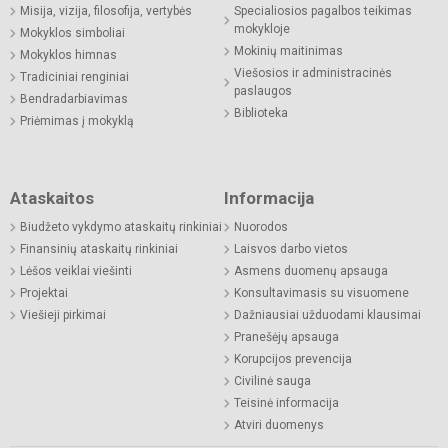
Misija, vizija, filosofija, vertybės
Specialiosios pagalbos teikimas
mokykloje
Mokyklos simboliai
Mokinių maitinimas
Mokyklos himnas
Viešosios ir administracinės
Tradiciniai renginiai
paslaugos
Bendradarbiavimas
Biblioteka
Priėmimas į mokyklą
Ataskaitos
Informacija
Biudžeto vykdymo ataskaitų rinkiniai
Nuorodos
Finansinių ataskaitų rinkiniai
Laisvos darbo vietos
Lėšos veiklai viešinti
Asmens duomenų apsauga
Projektai
Konsultavimasis su visuomene
Viešieji pirkimai
Dažniausiai užduodami klausimai
Pranešėjų apsauga
Korupcijos prevencija
Civilinė sauga
Teisinė informacija
Atviri duomenys