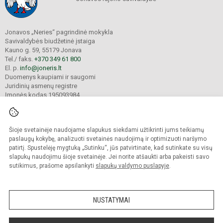
Jonavos „Neries“ pagrindinė mokykla
Savivaldybės biudžetinė įstaiga
Kauno g. 59, 55179 Jonava
Tel./ faks.
+370 349 61 800
El. p.
info@joneris.lt
Duomenys kaupiami ir saugomi
Juridinių asmenų registre
Įmonės kodas 195093984
Šioje svetainėje naudojame slapukus siekdami užtikrinti jums teikiamų
© 2024. Jonavos „Neries“ pagrindinė mokykla. Visos teisės saugomos.
Kopijuoti turinį be raštiško įstaigos administracijos sutikimo griežtai draudžiama.
paslaugų kokybę, analizuoti svetainės naudojimą ir optimizuoti naršymo
patirtį. Spustelėję mygtuką „Sutinku“, jūs patvirtinate, kad sutinkate su visų
Versija neįgaliesiems
Slapukų valdymas
slapukų naudojimu šioje svetainėje. Jei norite atšaukti arba pakeisti savo
sutikimus, prašome apsilankyti
slapukų valdymo puslapyje
.
Sumanus būdas atnaujinti
mokyklos interneto
svetainę
NUSTATYMAI