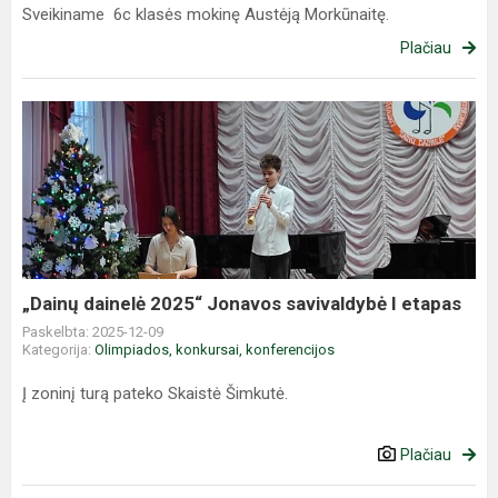
Sveikiname 6c klasės mokinę Austėją Morkūnaitę.
Plačiau
„Dainų
dainelė
2025“
Jonavos
savivaldybė
I
etapas
„Dainų dainelė 2025“ Jonavos savivaldybė I etapas
Paskelbta: 2025-12-09
Kategorija:
Olimpiados, konkursai, konferencijos
Į zoninį turą pateko Skaistė Šimkutė.
Plačiau