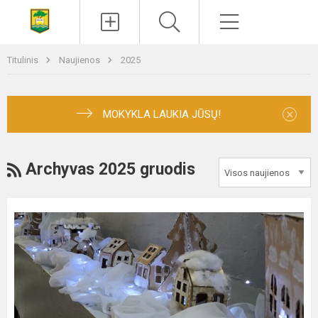
Paieška
Meniu
Titulinis
Naujienos
2025
×
MOKYKLA LAUKIA JŪSŲ!
RSS
Archyvas 2025 gruodis
“Šv.
Kalėdų
belaukiant,
kuriu
tvariai”.