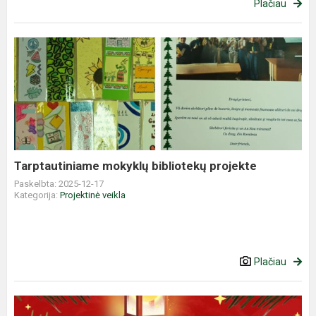
Plačiau
Tarptautiniame
mokyklų
bibliotekų
projekte
Tarptautiniame mokyklų bibliotekų projekte
Paskelbta: 2025-12-17
Kategorija:
Projektinė veikla
Plačiau
Kalėdinis