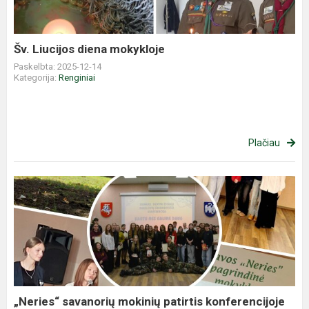
Šv. Liucijos diena mokykloje
Paskelbta: 2025-12-14
Kategorija:
Renginiai
Plačiau
„Neries“
savanorių
mokinių
patirtis
konferencijoje
„Kartu
m...
„Neries“ savanorių mokinių patirtis konferencijoje