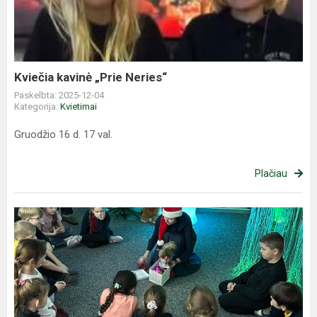
Neries“
Kviečia kavinė „Prie Neries“
Paskelbta: 2025-12-04
Kategorija:
Kvietimai
Gruodžio 16 d. 17 val.
Plačiau
Sensorinė
pasaka
„Keturi
draugai
ir
Kalėdų
eglutė“.