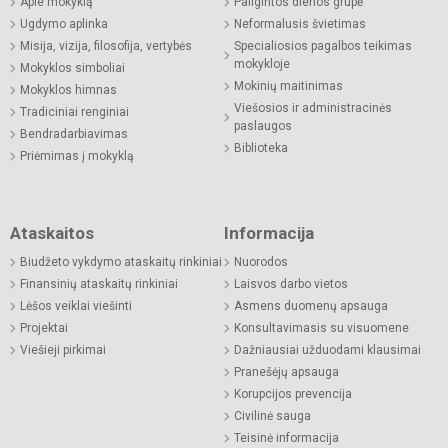
Apie mokyklą
Pailgintos dienos grupė
Ugdymo aplinka
Neformalusis švietimas
Misija, vizija, filosofija, vertybės
Specialiosios pagalbos teikimas
mokykloje
Mokyklos simboliai
Mokinių maitinimas
Mokyklos himnas
Viešosios ir administracinės
Tradiciniai renginiai
paslaugos
Bendradarbiavimas
Biblioteka
Priėmimas į mokyklą
Ataskaitos
Informacija
Biudžeto vykdymo ataskaitų rinkiniai
Nuorodos
Finansinių ataskaitų rinkiniai
Laisvos darbo vietos
Lėšos veiklai viešinti
Asmens duomenų apsauga
Projektai
Konsultavimasis su visuomene
Viešieji pirkimai
Dažniausiai užduodami klausimai
Pranešėjų apsauga
Korupcijos prevencija
Civilinė sauga
Teisinė informacija