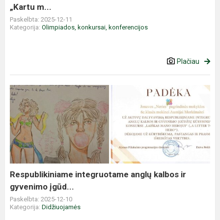
„Kartu m...
Paskelbta: 2025-12-11
Kategorija:
Olimpiados, konkursai, konferencijos
Plačiau
Respublikiniame
integruotame
anglų
kalbos
ir
gyvenimo
įgūd...
Respublikiniame integruotame anglų kalbos ir
gyvenimo įgūd...
Paskelbta: 2025-12-10
Kategorija:
Didžiuojamės