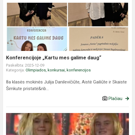
Konferencijoje
„Kartu
mes
galime
daug“
Konferencijoje „Kartu mes galime daug“
Paskelbta: 2025-12-09
Kategorija:
Olimpiados, konkursai, konferencijos
8a klasės mokinės Julija Danilevičiūte, Aistė Gailiūte ir Skaiste
Šimkute pristatė&nb...
Plačiau
Kviečia
kavinė
„Prie