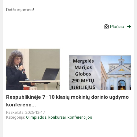
Didžiuojamės!
Plačiau
Respublikinėje
7–
10
klasių
mokinių
dorinio
ugdymo
konferenc...
Respublikinėje 7–10 klasių mokinių dorinio ugdymo
konferenc...
Paskelbta: 2025-12-17
Kategorija:
Olimpiados, konkursai, konferencijos