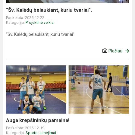
“Šv. Kalėdų belaukiant, kuriu tvariai”.
Paskelbta: 2025-12-22
Kategorija:
Projektinė veikla
“Šv. Kalėdų belaukiant, kuriu tvariai”
Plačiau
Auga
krepšininkų
pamaina!
Auga krepšininkų pamaina!
Paskelbta: 2025-12-19
Kategorija:
Sporto laimėjimai