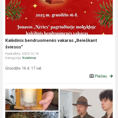
bendruomenės
vakaras
„Beieškant
šviesos“
Kalėdinis bendruomenės vakaras „Beieškant
šviesos“
Paskelbta: 2025-12-16
Kategorija:
Kvietimai
Gruodžio 16 d. 17 val.
Plačiau
Šv.
Liucijos
diena
mokykloje