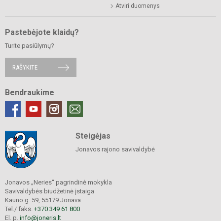
Atviri duomenys
Pastebėjote klaidų?
Turite pasiūlymų?
RAŠYKITE
Bendraukime
Steigėjas
Jonavos rajono savivaldybė
Jonavos „Neries“ pagrindinė mokykla
Savivaldybės biudžetinė įstaiga
Kauno g. 59, 55179 Jonava
Tel./ faks.
+370 349 61 800
El. p.
info@joneris.lt