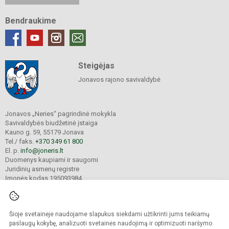
Bendraukime
Steigėjas
Jonavos rajono savivaldybė
Jonavos „Neries“ pagrindinė mokykla
Savivaldybės biudžetinė įstaiga
Kauno g. 59, 55179 Jonava
Tel./ faks.
+370 349 61 800
El. p.
info@joneris.lt
Duomenys kaupiami ir saugomi
Juridinių asmenų registre
Įmonės kodas 195093984
Šioje svetainėje naudojame slapukus siekdami užtikrinti jums teikiamų
© 2024. Jonavos „Neries“ pagrindinė mokykla. Visos teisės saugomos.
Kopijuoti turinį be raštiško įstaigos administracijos sutikimo griežtai draudžiama.
paslaugų kokybę, analizuoti svetainės naudojimą ir optimizuoti naršymo