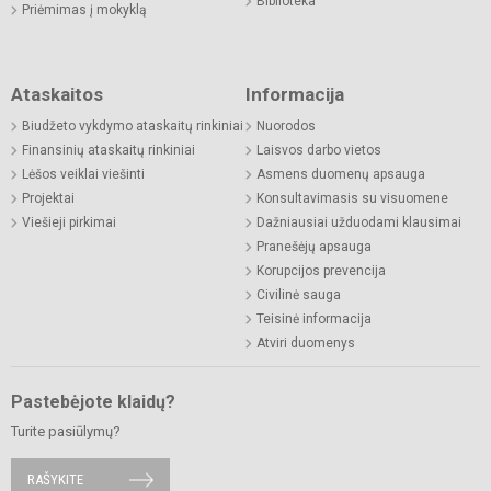
Biblioteka
Priėmimas į mokyklą
Ataskaitos
Informacija
Biudžeto vykdymo ataskaitų rinkiniai
Nuorodos
Finansinių ataskaitų rinkiniai
Laisvos darbo vietos
Lėšos veiklai viešinti
Asmens duomenų apsauga
Projektai
Konsultavimasis su visuomene
Viešieji pirkimai
Dažniausiai užduodami klausimai
Pranešėjų apsauga
Korupcijos prevencija
Civilinė sauga
Teisinė informacija
Atviri duomenys
Pastebėjote klaidų?
Turite pasiūlymų?
RAŠYKITE