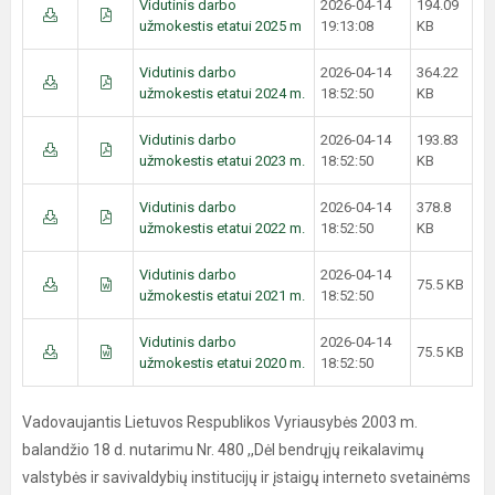
Vidutinis darbo
2026-04-14
194.09
užmokestis etatui 2025 m
19:13:08
KB
Vidutinis darbo
2026-04-14
364.22
užmokestis etatui 2024 m.
18:52:50
KB
Vidutinis darbo
2026-04-14
193.83
užmokestis etatui 2023 m.
18:52:50
KB
Vidutinis darbo
2026-04-14
378.8
užmokestis etatui 2022 m.
18:52:50
KB
Vidutinis darbo
2026-04-14
75.5 KB
užmokestis etatui 2021 m.
18:52:50
Vidutinis darbo
2026-04-14
75.5 KB
užmokestis etatui 2020 m.
18:52:50
Vadovaujantis Lietuvos Respublikos Vyriausybės 2003 m.
balandžio 18 d. nutarimu Nr. 480 ,,Dėl bendrųjų reikalavimų
valstybės ir savivaldybių institucijų ir įstaigų interneto svetainėms