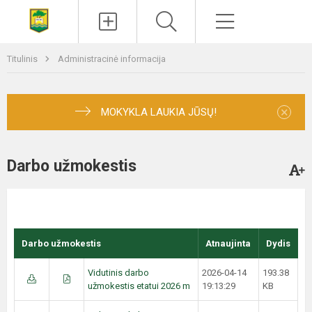
Paieška
Meniu
Titulinis
Administracinė informacija
×
MOKYKLA LAUKIA JŪSŲ!
Darbo užmokestis
Darbo užmokestis
Atnaujinta
Dydis
Vidutinis darbo
2026-04-14
193.38
užmokestis etatui 2026 m
19:13:29
KB