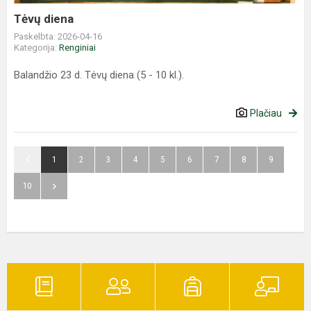
Tėvų diena
Paskelbta: 2026-04-16
Kategorija:
Renginiai
Balandžio 23 d. Tėvų diena (5 - 10 kl.).
Plačiau
1
2
3
4
5
6
7
8
9
10