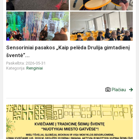
pasakos
„Kaip
pelėda
Drulija
gimtadienį
šventė“...
Sensoriniai pasakos „Kaip pelėda Drulija gimtadienį
šventė“...
Paskelbta: 2026-05-31
Kategorija:
Renginiai
Plačiau
ŠEIMŲ
ŠVENTĖ