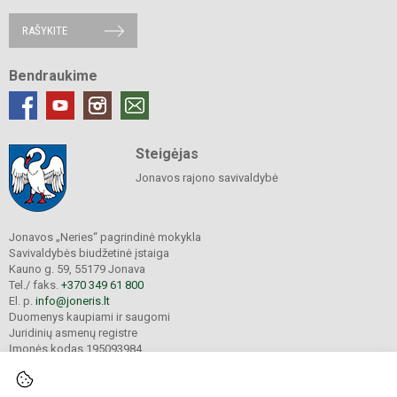
RAŠYKITE
Bendraukime
Steigėjas
Jonavos rajono savivaldybė
Jonavos „Neries“ pagrindinė mokykla
Savivaldybės biudžetinė įstaiga
Kauno g. 59, 55179 Jonava
Tel./ faks.
+370 349 61 800
El. p.
info@joneris.lt
Duomenys kaupiami ir saugomi
Juridinių asmenų registre
Įmonės kodas 195093984