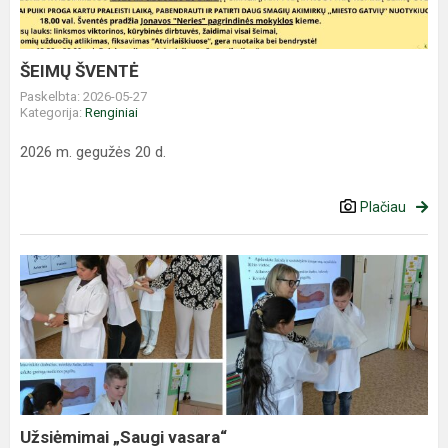
ŠEIMŲ ŠVENTĖ
Paskelbta: 2026-05-27
Kategorija:
Renginiai
2026 m. gegužės 20 d.
Plačiau
Užsiėmimai
„Saugi
vasara“
Užsiėmimai „Saugi vasara“