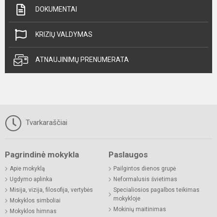
DOKUMENTAI
KRIZIŲ VALDYMAS
ATNAUJINIMŲ PRENUMERATA
Tvarkaraščiai
Pagrindinė mokykla
Paslaugos
Apie mokyklą
Pailgintos dienos grupė
Ugdymo aplinka
Neformalusis švietimas
Misija, vizija, filosofija, vertybės
Specialiosios pagalbos teikimas
mokykloje
Mokyklos simboliai
Mokinių maitinimas
Mokyklos himnas