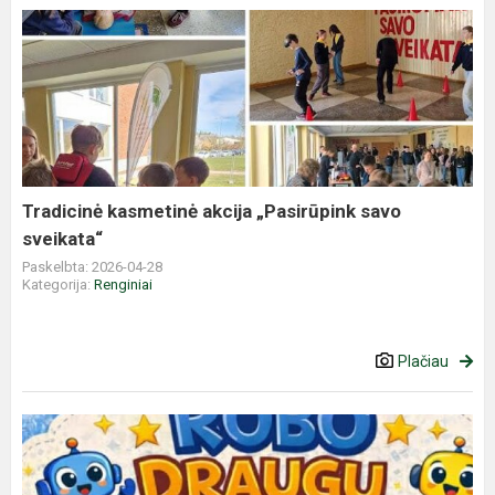
Tradicinė
kasmetinė
akcija
„Pasirūpink
savo
sveikata“
Tradicinė kasmetinė akcija „Pasirūpink savo
sveikata“
Paskelbta: 2026-04-28
Kategorija:
Renginiai
Plačiau
„ROBO
draugų
misija“