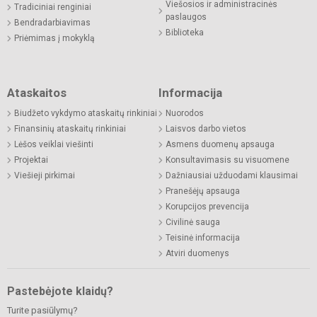
Viešosios ir administracinės
Tradiciniai renginiai
paslaugos
Bendradarbiavimas
Biblioteka
Priėmimas į mokyklą
Ataskaitos
Informacija
Biudžeto vykdymo ataskaitų rinkiniai
Nuorodos
Finansinių ataskaitų rinkiniai
Laisvos darbo vietos
Lėšos veiklai viešinti
Asmens duomenų apsauga
Projektai
Konsultavimasis su visuomene
Viešieji pirkimai
Dažniausiai užduodami klausimai
Pranešėjų apsauga
Korupcijos prevencija
Civilinė sauga
Teisinė informacija
Atviri duomenys
Pastebėjote klaidų?
Turite pasiūlymų?