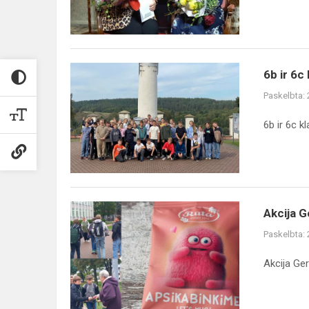
6b
6b ir 6c
ir
Paskelbta:
6c
klasės
6b ir 6c k
mokinių
kelionė
į
Druskininkus
Akcija
Akcija 
Gerumo
Paskelbta:
upė
Akcija Ge