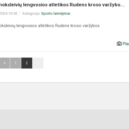
oksleivių lengvosios atletikos Rudens kroso varžybo...
 2024-10-02
Kategorija:
Sporto laimėjimai
ksleivių lengvosios atletikos Rudens kroso varžybos
Pla
1
2