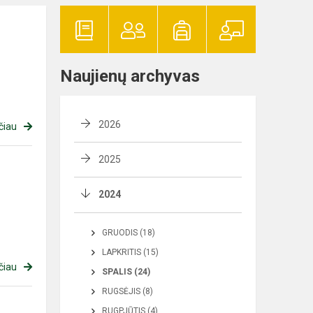
Naujienų archyvas
2026
čiau
2025
2024
GRUODIS (18)
LAPKRITIS (15)
čiau
SPALIS (24)
RUGSĖJIS (8)
RUGPJŪTIS (4)