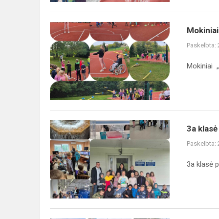
Mokiniai
Mokiniai
„Kid's
Paskelbta:
Athletics“
programoje
Mokiniai 
3a
3a klasė
klasė
Paskelbta:
pradėjo projekto
,,Upė"
3a klasė p
veiklas