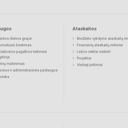
augos
Ataskaitos
gintos dienos grupė
Biudžeto vykdymo ataskaitų rin
rmalusis švietimas
Finansinių ataskaitų rinkiniai
ialiosios pagalbos teikimas
Lėšos veiklai viešinti
ykloje
Projektai
nių maitinimas
Viešieji pirkimai
osios ir administracinės paslaugos
ioteka