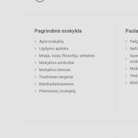
Pagrindinė mokykla
Pasl
Apie mokyklą
Pail
Ugdymo aplinka
Nefo
Misija, vizija, filosofija, vertybės
Spec
mok
Mokyklos simboliai
Moki
Mokyklos himnas
Vieš
Tradiciniai renginiai
Bibl
Bendradarbiavimas
Priėmimas į mokyklą