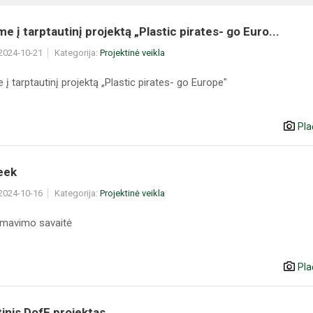
me į tarptautinį projektą „Plastic pirates- go Euro...
 2024-10-21
Kategorija:
Projektinė veikla
 į tarptautinį projektą „Plastic pirates- go Europe"
Pla
eek
 2024-10-16
Kategorija:
Projektinė veikla
amavimo savaitė
Pla
inis DofE projektas