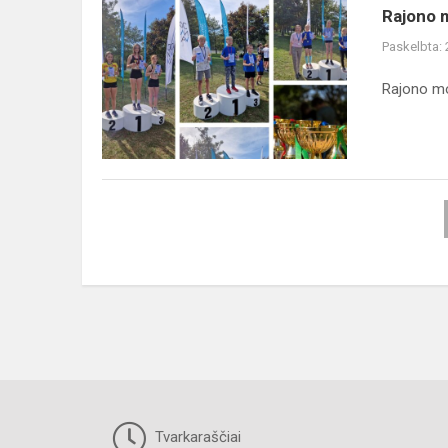
Rajono
Rajono m
moksleivių
Paskelbta:
lengvosios
atletikos
Rajono mo
Rudens
kroso
varžybo...
Tvarkaraščiai