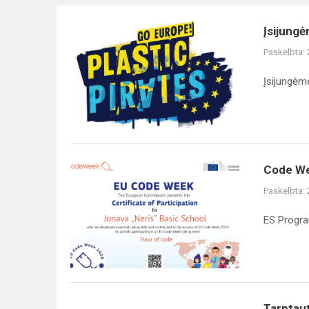
Įsijungėme
Įsijungė
į
Paskelbta:
tarptautinį
projektą
Įsijungėme
„Plastic
pirates-
go
Euro...
Code
Code W
Week
Paskelbta:
ES Progr
Tarptautinis
Tarptaut