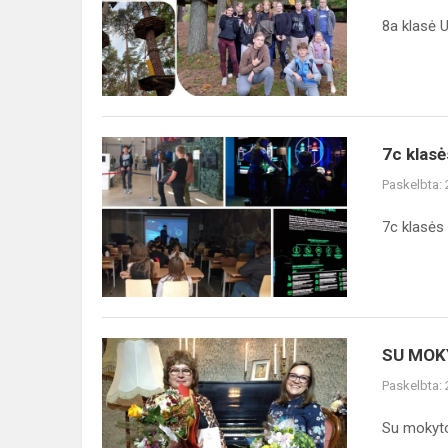
parke
8a klasė 
Kaune
7c
7c klasė
klasės
Paskelbta:
mokiniai
Energetikos
7c klasės 
ir
technikos
muziejuje
SU
SU MOK
MOKYTOJŲ
Paskelbta:
DIENA!
Su mokyto