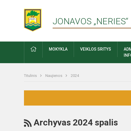
JONAVOS „NERIES“
PRADŽIA
MOKYKLA
VEIKLOS SRITYS
ADM
IN
Titulinis
Naujienos
2024
RSS
Archyvas 2024 spalis