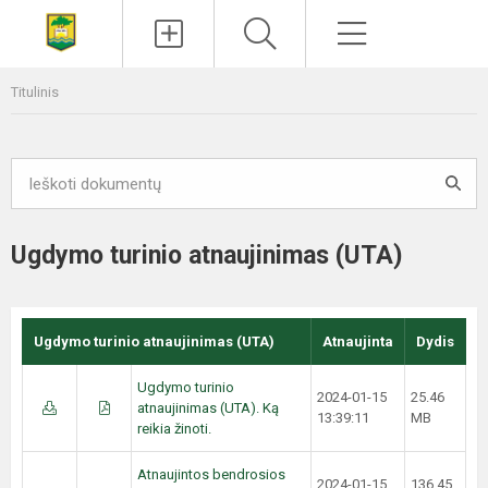
Paieška
Meniu
Titulinis
Ugdymo turinio atnaujinimas (UTA)
Ugdymo turinio atnaujinimas (UTA)
Atnaujinta
Dydis
Ugdymo turinio
2024-01-15
25.46
atnaujinimas (UTA). Ką
13:39:11
MB
reikia žinoti.
Atnaujintos bendrosios
2024-01-15
136.45