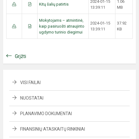
2024-01-15
1.06
Kitų šalių patirtis
13:39:11
MB
Mokytojams – atmintinė,
2024-01-15
37.92
kaip pasiruošti atnaujinto
13:39:11
KB
ugdymo turinio diegimui
Grįžti
VISI FAILAI
NUOSTATAI
PLANAVIMO DOKUMENTAI
FINANSINIŲ ATASKAITŲ RINKINIAI