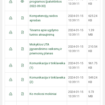
programos (patvirtintos
13:39:11
KB
2022-09-30)
Kompetencijų raidos
2024-01-15
625.24
aprašas
13:39:11
KB
Tėvams apie ugdymo
2024-01-15
1.39
turinio atnaujinimą
13:39:11
MB
Mokyklos UTA
2024-01-15
210.54
įgyvendinimo veiksmų ir
13:39:11
KB
priemonių planas
Komunikacija ir tinklaveika
2024-01-15
961.75
(1)
13:39:11
KB
Komunikacija ir tinklaveika
2024-01-15
549.24
(2)
13:39:11
KB
2024-01-15
5.73
Ko mokosi mokiniai
13:39:11
MB