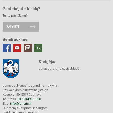
Pastebėjote klaidų?
Turite pasiūlymų?
RAŠYKITE
Bendraukime
Steigėjas
Jonavos rajono savivaldybė
Jonavos „Neries“ pagrindinė mokykla
Savivaldybės biudžetinė įstaiga
Kauno g. 59, 55179 Jonava
Tel./ faks.
+370 349 61 800
El. p.
info@joneris.lt
Duomenys kaupiami ir saugomi
Juridinių asmenų registre