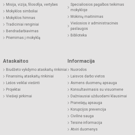
Misija, vizija, filosofija, vertybės
Specialiosios pagalbos teikimas
mokykloje
Mokyklos simboliai
Mokinių maitinimas
Mokyklos himnas
Viešosios ir administracinės
Tradiciniai renginiai
paslaugos
Bendradarbiavimas
Biblioteka
Priėmimas į mokyklą
Ataskaitos
Informacija
Biudžeto vykdymo ataskaitų rinkiniai
Nuorodos
Finansinių ataskaitų rinkiniai
Laisvos darbo vietos
Lėšos veiklai viešinti
Asmens duomenų apsauga
Projektai
Konsultavimasis su visuomene
Viešieji pirkimai
Dažniausiai užduodami klausimai
Pranešėjų apsauga
Korupcijos prevencija
Civilinė sauga
Teisinė informacija
Atviri duomenys