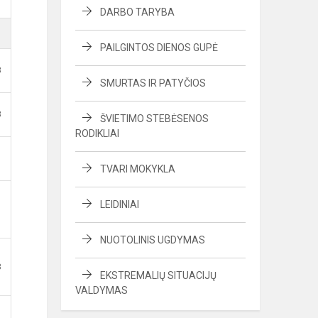
DARBO TARYBA
PAILGINTOS DIENOS GUPĖ
B
SMURTAS IR PATYČIOS
B
ŠVIETIMO STEBĖSENOS
RODIKLIAI
TVARI MOKYKLA
LEIDINIAI
NUOTOLINIS UGDYMAS
B
EKSTREMALIŲ SITUACIJŲ
VALDYMAS