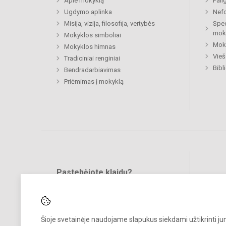
Apie mokyklą
Pail
Ugdymo aplinka
Nefo
Misija, vizija, filosofija, vertybės
Spec
mok
Mokyklos simboliai
Moki
Mokyklos himnas
Vieš
Tradiciniai renginiai
Bibl
Bendradarbiavimas
Priėmimas į mokyklą
Pastebėjote klaidų?
Bend
Turite pasiūlymų?
RAŠYKITE
Šioje svetainėje naudojame slapukus siekdami užtikrinti j