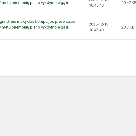
 metų priemonių plano vykdymo eigą ir
20.47 K
10:45:40
agrindinės mokyklos korupcijos prevencijos
2025-12-18
 metų priemonių plano vykdymo eigą ir
20.3 KB
10:45:40