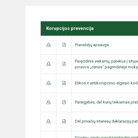
Korupcijos prevencija
Pranešėjų apsauga
Pavyzdinis veiksmų, patekus į situac
jonavos „neries“ pagrindinėje moky
Etikos ir antikorupcinio elgesio ko
Pareigybės, dėl kurių teikiamas pr
Dėl privačių interesų deklaracijų pa
Dovanų, gautų pagal tarptautinį proto