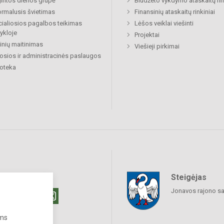
gintos dienos grupė
Biudžeto vykdymo ataskaitų rin
rmalusis švietimas
Finansinių ataskaitų rinkiniai
ialiosios pagalbos teikimas
Lėšos veiklai viešinti
ykloje
Projektai
nių maitinimas
Viešieji pirkimai
osios ir administracinės paslaugos
ioteka
Steigėjas
raukime
Jonavos rajono sa
ums