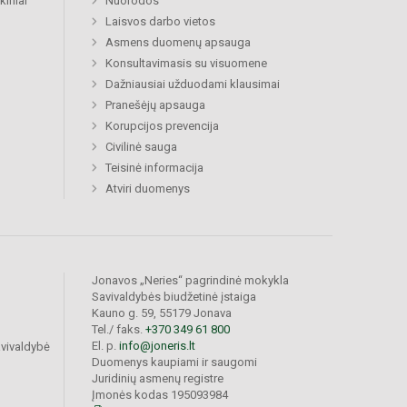
kiniai
Nuorodos
Laisvos darbo vietos
Asmens duomenų apsauga
Konsultavimasis su visuomene
Dažniausiai užduodami klausimai
Pranešėjų apsauga
Korupcijos prevencija
Civilinė sauga
Teisinė informacija
Atviri duomenys
Jonavos „Neries“ pagrindinė mokykla
Savivaldybės biudžetinė įstaiga
Kauno g. 59, 55179 Jonava
Tel./ faks.
+370 349 61 800
El. p.
info@joneris.lt
vivaldybė
Duomenys kaupiami ir saugomi
Juridinių asmenų registre
Įmonės kodas 195093984