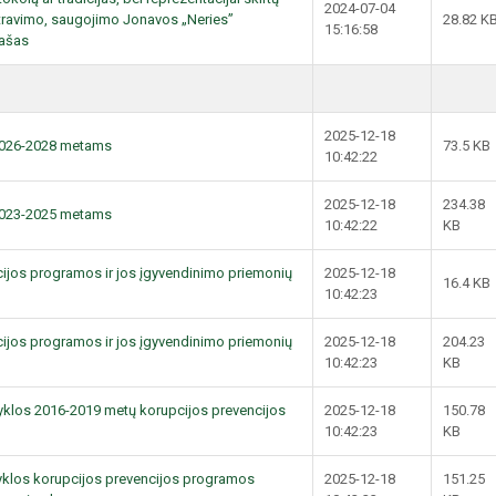
2024-07-04
travimo, saugojimo Jonavos „Neries”
28.82 K
15:16:58
rašas
2025-12-18
2026-2028 metams
73.5 KB
10:42:22
2025-12-18
234.38
2023-2025 metams
10:42:22
KB
ijos programos ir jos įgyvendinimo priemonių
2025-12-18
16.4 KB
10:42:23
ijos programos ir jos įgyvendinimo priemonių
2025-12-18
204.23
10:42:23
KB
yklos 2016-2019 metų korupcijos prevencijos
2025-12-18
150.78
10:42:23
KB
yklos korupcijos prevencijos programos
2025-12-18
151.25