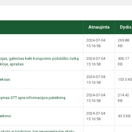
Atnaujinta
Dydis
2024-07-04
269.88
15:16:58
KB
ijas, galinčias kelti korupcinio pobūdžio riziką
2024-07-04
406.17
kloje, aprašas
15:16:58
KB
2024-07-04
deksas
153.5 K
15:16:58
2024-07-04
214.42
ašymas STT apie informacijos pateikimą
15:16:58
KB
2024-07-04
teikimo
45.5 KB
15:16:58
kolą ar tradicijas, bei reprezentacijai skirtų