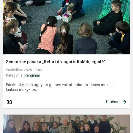
ir
K
e
Sensorinė pasaka „Keturi draugai ir Kalėdų eglutė“.
Paskelbta: 2025-12-03
Kategorija:
Renginiai
Priešmokyklinio ugdymo grupės vaikai ir pirmos klasės mokiniai
lankėsi mokyklos...
Plačiau
G
p
,