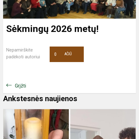
Sėkmingų 2026 metų!
Nepamirškite
0
AČIŪ
padėkoti autoriui
Grįžti
Ankstesnės naujienos
Š
L
d
m