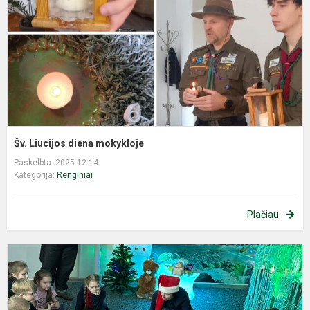
Šv. Liucijos diena mokykloje
Paskelbta: 2025-12-14
Kategorija:
Renginiai
Plačiau
S
p
„
d