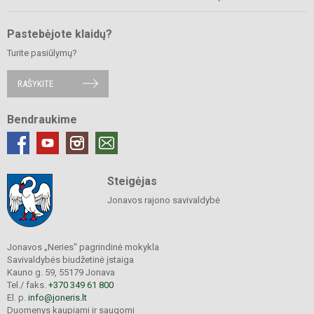
Pastebėjote klaidų?
Turite pasiūlymų?
RAŠYKITE
Bendraukime
Steigėjas
Jonavos rajono savivaldybė
Jonavos „Neries“ pagrindinė mokykla
Savivaldybės biudžetinė įstaiga
Kauno g. 59, 55179 Jonava
Tel./ faks.
+370 349 61 800
El. p.
info@joneris.lt
Duomenys kaupiami ir saugomi