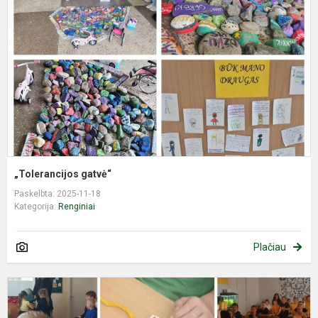
„Tolerancijos gatvė“
Paskelbta: 2025-11-18
Kategorija:
Renginiai
Plačiau
S
m