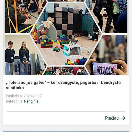
g
–
k
d
p
ir
b
„Tolerancijos gatvė“ – kur draugystė, pagarba ir bendrystė
susitinka
Paskelbta: 2025-11-17
Kategorija:
Renginiai
Plačiau