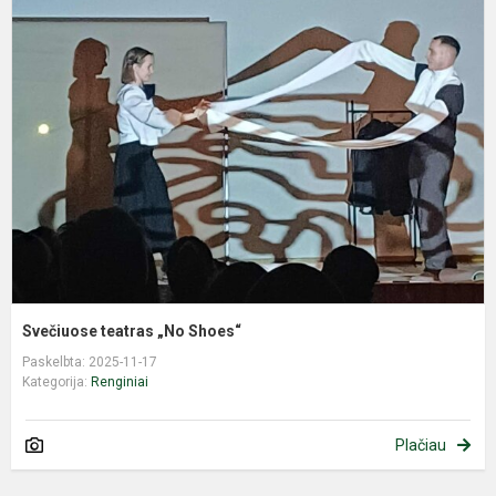
S
t
„
S
Svečiuose teatras „No Shoes“
Paskelbta: 2025-11-17
Kategorija:
Renginiai
Plačiau