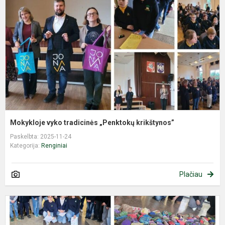
„
k
Mokykloje vyko tradicinės „Penktokų krikštynos”
Paskelbta: 2025-11-24
Kategorija:
Renginiai
Plačiau
„
g