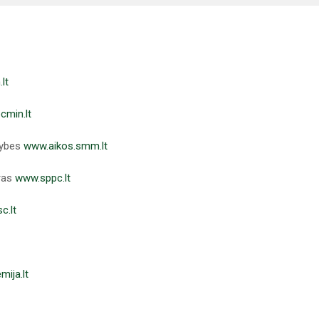
lt
cmin.lt
mybes
www.aikos.smm.lt
tras
www.sppc.lt
c.lt
ija.lt