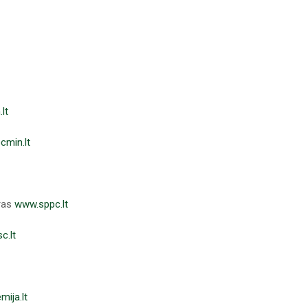
lt
cmin.lt
tras
www.sppc.lt
c.lt
ija.lt