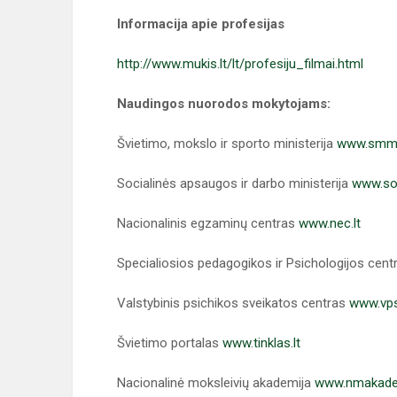
Informacija apie profesijas
http://www.mukis.lt/lt/profesiju_filmai.html
Naudingos nuorodos mokytojams:
Švietimo, mokslo ir sporto ministerija
www.smm.
Socialinės apsaugos ir darbo ministerija
www.so
Nacionalinis egzaminų centras
www.nec.lt
Specialiosios pedagogikos ir Psichologijos cen
Valstybinis psichikos sveikatos centras
www.vps
Švietimo portalas
www.tinklas.lt
Nacionalinė moksleivių akademija
www.nmakadem