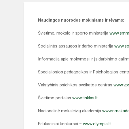
Naudingos nuorodos mokiniams ir tėvams:
Švietimo, mokslo ir sporto ministerija
www.smm.
Socialinės apsaugos ir darbo ministerija
www.so
Informaciją apie mokymosi ir įsidarbinimo gali
Specialiosios pedagogikos ir Psichologijos cen
Valstybinis psichikos sveikatos centras
www.vps
Švietimo portalas
www.tinklas.lt
Nacionalinė moksleivių akademija
www.nmakadem
Edukaciniai konkursai –
www.olympis.lt