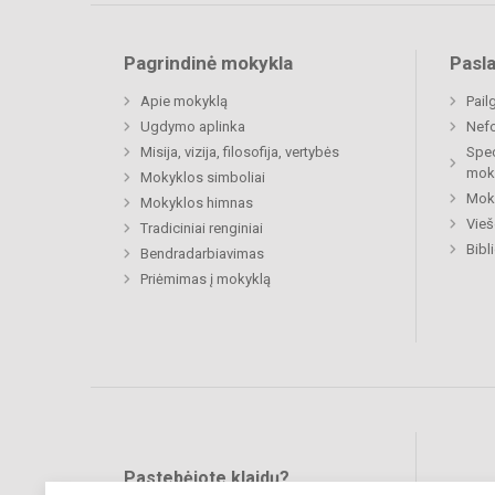
Pagrindinė mokykla
Pasl
Apie mokyklą
Pail
Ugdymo aplinka
Nefo
Misija, vizija, filosofija, vertybės
Spec
mok
Mokyklos simboliai
Moki
Mokyklos himnas
Vieš
Tradiciniai renginiai
Bibl
Bendradarbiavimas
Priėmimas į mokyklą
Pastebėjote klaidų?