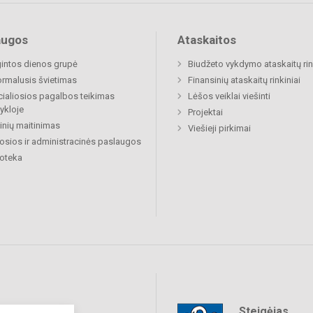
augos
Ataskaitos
gintos dienos grupė
Biudžeto vykdymo ataskaitų rin
rmalusis švietimas
Finansinių ataskaitų rinkiniai
ialiosios pagalbos teikimas
Lėšos veiklai viešinti
ykloje
Projektai
nių maitinimas
Viešieji pirkimai
osios ir administracinės paslaugos
ioteka
Steigėjas