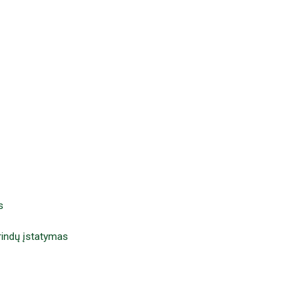
s
rindų įstatymas