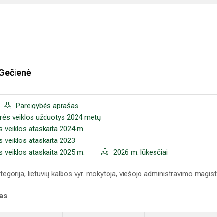
 Gečienė
Pareigybės aprašas
orės veiklos užduotys 2024 metų
s veiklos ataskaita 2024 m.
s veiklos ataskaita 2023
s veiklos ataskaita 2025 m.
2026 m. lūkesčiai
ategorija, lietuvių kalbos vyr. mokytoja, viešojo administravimo magist
kas