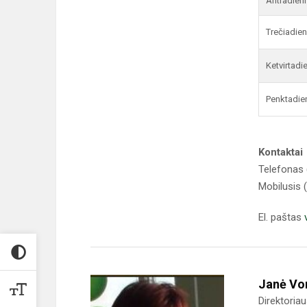
Antradieni
Trečiadien
Ketvirtadi
Penktadie
Kontaktai
Telefonas 
Mobilusis 
El. paštas
Janė Vor
Direktoria