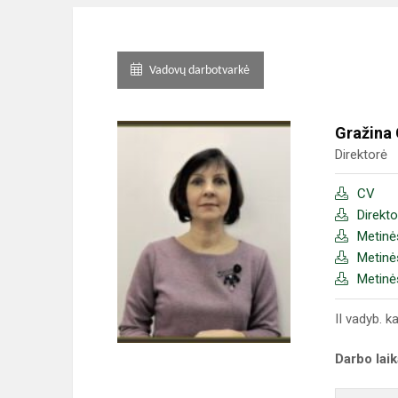
Vadovų darbotvarkė
Gražina
Direktorė
CV
Direkt
Metinė
Metinė
Metinė
II vadyb. k
Darbo lai