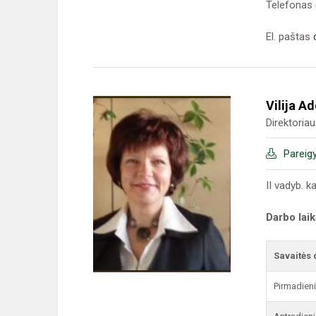
Telefonas 
El. paštas
Vilija A
Direktoria
Pareig
II vadyb. k
Darbo lai
Savaitės 
Pirmadien