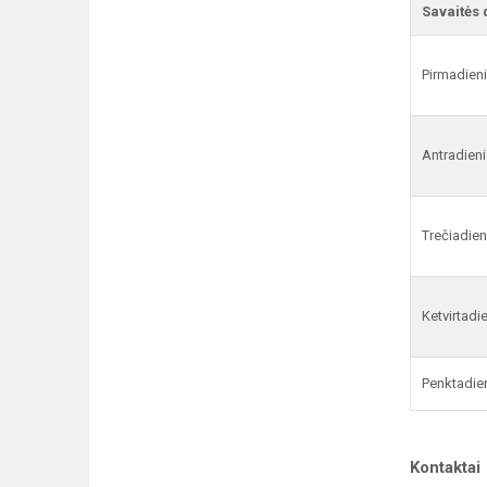
Savaitės 
Pirmadien
Antradieni
Trečiadien
Ketvirtadi
Penktadie
Kontaktai