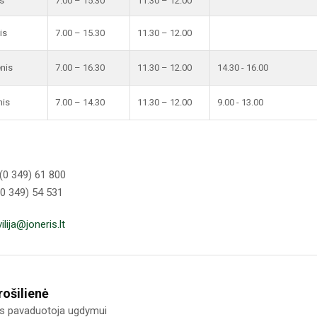
s
7.00 – 15.30
11.30 – 12.00
is
7.00 – 15.30
11.30 – 12.00
enis
7.00 – 16.30
11.30 – 12.00
14.30 - 16.00
nis
7.00 – 14.30
11.30 – 12.00
9.00 - 13.00
(0 349) 61 800
(0 349) 54 531
vilija@joneris.lt
ošilienė
us pavaduotoja ugdymui