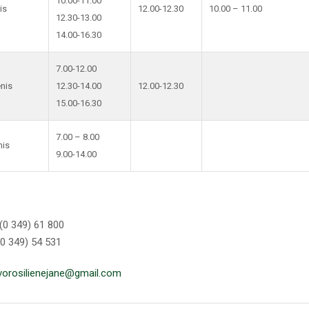
10.00-11.00
is
12.00-12.30
10.00 – 11.00
12.30-13.00
14.00-16.30
7.00-12.00
enis
12.30-14.00
12.00-12.30
15.00-16.30
7.00 – 8.00
nis
9.00-14.00
(0 349) 61 800
(0 349) 54 531
vorosilienejane@gmail.com