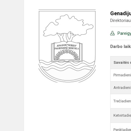
Genadij
Direktoria
Pareig
Darbo lai
Savaitės 
Pirmadien
Antradieni
Trečiadien
Ketvirtadi
Penktadie