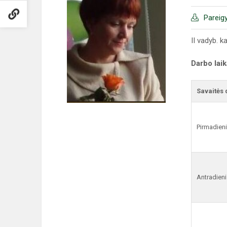
Pareig
II vadyb. k
Darbo lai
Savaitės 
Pirmadien
Antradieni