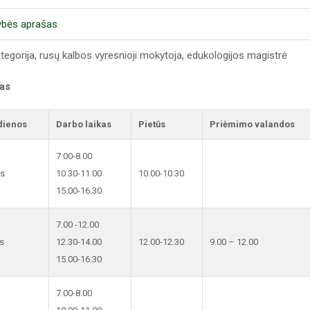
ybės aprašas
ategorija, rusų kalbos vyresnioji mokytoja, edukologijos magistrė
kas
dienos
Darbo laikas
Pietūs
Priėmimo valandos
7.00-8.00
is
10.30-11.00
10.00-10.30
15.00-16.30
7.00 -12.00
s
12.30-14.00
12.00-12.30
9.00 – 12.00
15.00-16.30
7.00-8.00