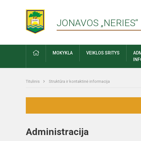
JONAVOS „NERIES“
PRADŽIA
MOKYKLA
VEIKLOS SRITYS
ADM
IN
Titulinis
Struktūra ir kontaktinė informacija
Administracija