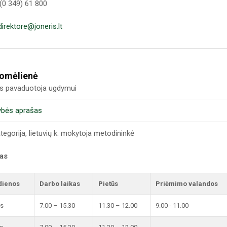
(0 349) 61 800
direktore@joneris.lt
domėlienė
us pavaduotoja ugdymui
ybės aprašas
ategorija, lietuvių k. mokytoja metodininkė
kas
dienos
Darbo laikas
Pietūs
Priėmimo valandos
is
7.00 – 15.30
11.30 – 12.00
9.00 - 11.00