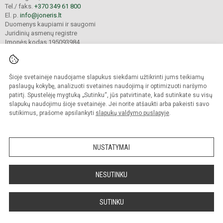
Tel./ faks.
+370 349 61 800
El. p.
info@joneris.lt
Duomenys kaupiami ir saugomi
Juridinių asmenų registre
Įmonės kodas 195093984
Šioje svetainėje naudojame slapukus siekdami užtikrinti jums teikiamų
© 2024. Jonavos „Neries“ pagrindinė mokykla. Visos teisės saugomos.
Kopijuoti turinį be raštiško įstaigos administracijos sutikimo griežtai draudžiama.
paslaugų kokybę, analizuoti svetainės naudojimą ir optimizuoti naršymo
patirtį. Spustelėję mygtuką „Sutinku“, jūs patvirtinate, kad sutinkate su visų
Versija neįgaliesiems
Slapukų valdymas
slapukų naudojimu šioje svetainėje. Jei norite atšaukti arba pakeisti savo
sutikimus, prašome apsilankyti
slapukų valdymo puslapyje
.
Sumanus būdas atnaujinti
mokyklos interneto
svetainę
NUSTATYMAI
NESUTINKU
SUTINKU