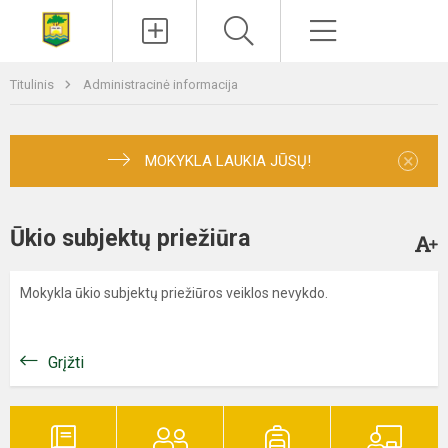
Paieška
Meniu
Titulinis
Administracinė informacija
×
MOKYKLA LAUKIA JŪSŲ!
Ūkio subjektų priežiūra
Mokykla ūkio subjektų priežiūros veiklos nevykdo.
Grįžti