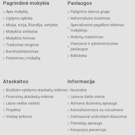
Pagrindinė mokykla
Paslaugos
Apie mokyklą
Pailgintos dienos grupė
Ugdymo aplinka
Neformalusis švietimas
Misija, vizija, filosofija, vertybės
Specialiosios pagalbos teikimas
mokykloje
Mokyklos simboliai
Mokinių maitinimas
Mokyklos himnas
Viešosios ir administracinės
Tradiciniai renginiai
paslaugos
Bendradarbiavimas
Biblioteka
Priėmimas į mokyklą
Ataskaitos
Informacija
Biudžeto vykdymo ataskaitų rinkiniai
Nuorodos
Finansinių ataskaitų rinkiniai
Laisvos darbo vietos
Lėšos veiklai viešinti
Asmens duomenų apsauga
Projektai
Konsultavimasis su visuomene
Viešieji pirkimai
Dažniausiai užduodami klausimai
Pranešėjų apsauga
Korupcijos prevencija