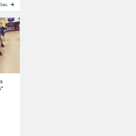
čiau
Tarprajoninis
informatikos
konkursas
„Baitukas
2025“
os
5“