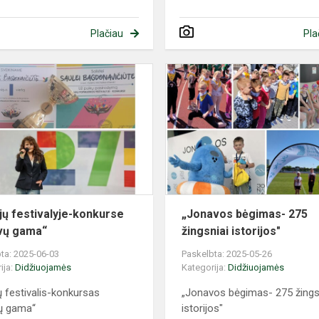
Plačiau
Pla
Atlikėjų
festivalyje-
ai
konkurse
„Spalvų
gama“
ėjų festivalyje-konkurse
„Jonavos bėgimas- 275
vų gama“
žingsniai istorijos"
ta: 2025-06-03
Paskelbta: 2025-05-26
ija:
Didžiuojamės
Kategorija:
Didžiuojamės
jų festivalis-konkursas
„Jonavos bėgimas- 275 žings
ų gama“
istorijos"