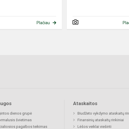
Plačiau
Pla
augos
Ataskaitos
gintos dienos grupė
Biudžeto vykdymo ataskaitų rin
rmalusis švietimas
Finansinių ataskaitų rinkiniai
ialiosios pagalbos teikimas
Lėšos veiklai viešinti