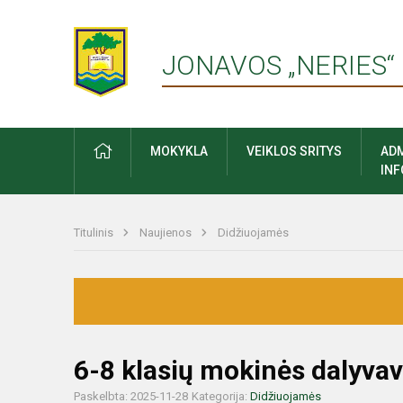
JONAVOS „NERIES“
PRADŽIA
MOKYKLA
VEIKLOS SRITYS
ADM
IN
Titulinis
Naujienos
Didžiuojamės
6-8 klasių mokinės dalyva
Paskelbta: 2025-11-28
Kategorija:
Didžiuojamės