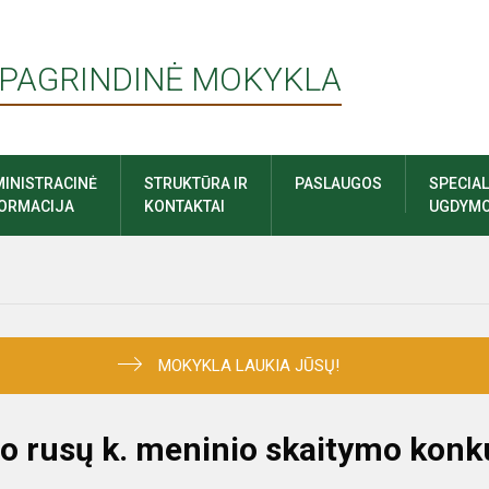
 PAGRINDINĖ MOKYKLA
INISTRACINĖ
STRUKTŪRA IR
PASLAUGOS
SPECIA
FORMACIJA
KONTAKTAI
UGDYMO
MOKYKLA LAUKIA JŪSŲ!
vo rusų k. meninio skaitymo konk