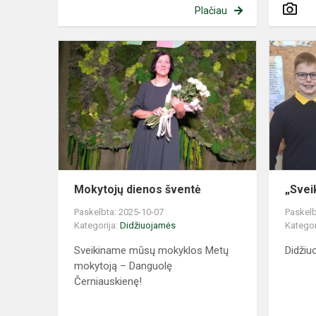
Plačiau
Mokytojų
dienos
šventė
Mokytojų dienos šventė
„Svei
Paskelbta: 2025-10-07
Paskelb
Kategorija:
Didžiuojamės
Kategor
Sveikiname mūsų mokyklos Metų
Didžiu
mokytoją – Danguolę
Černiauskienę!