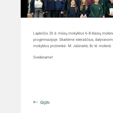
Lapkričio 26 d. mūsų mokyklos 6-8 klasių mokin
progimnazijoje. Skaitėme eilėraščius, dalyvavome
mokyklos prizininkė- M. Jašinaitė, 8c kl. mokinė.
Sveikiname!
Grįžti