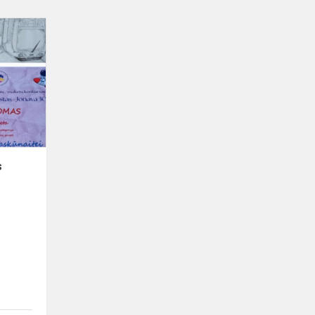
Konkursas
„Mano
ateities
miestas
-
Jonava
300"
s