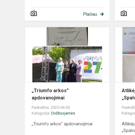
Plačiau
„Triumfo
arkos”
apdovanojim
„Triumfo arkos”
Atlik
apdovanojimai
„Spal
Paskelbta: 2025-06-03
Paskelb
Kategorija:
Didžiuojamės
Kategor
„Triumfo arkos” apdovanojimai
Atlikė
„Spalv