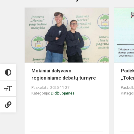
Mokiniai
dalyvavo
regioniniam
debatų
turnyre
Mokiniai dalyvavo
Padėk
regioniniame debatų turnyre
„Tole
Paskelbta: 2025-11-27
Paskelb
Kategorija:
Didžiuojamės
Kategor