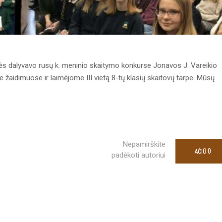
ės dalyvavo rusų k. meninio skaitymo konkurse Jonavos J. Vareikio
 žaidimuose ir laimėjome III vietą 8-tų klasių skaitovų tarpe. Mūsų
Nepamirškite
0
AČIŪ
padėkoti autoriui