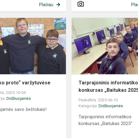
Plačiau
Pla
„Sveiko
proto“
varžytuvėse
ko proto“ varžytuvėse
Tarprajoninis informatik
konkursas „Baitukas 202
ta: 2025-10-04
ija:
Didžiuojamės
Paskelbta: 2025-06-10
Kategorija:
Didžiuojamės
ojamės savo šeštokais!
Tarprajoninis informatikos
konkursas „Baitukas 2025“