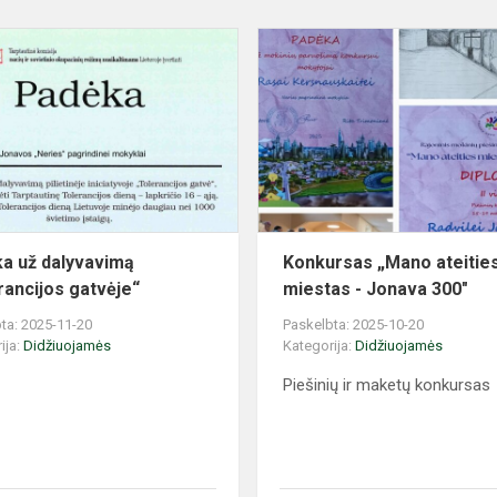
Padėka
už
e
dalyvavimą
„Tolerancijos
gatvėje“
a už dalyvavimą
Konkursas „Mano ateitie
rancijos gatvėje“
miestas - Jonava 300"
ta: 2025-11-20
Paskelbta: 2025-10-20
ija:
Didžiuojamės
Kategorija:
Didžiuojamės
Piešinių ir maketų konkursas