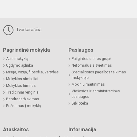
Tvarkaraščiai
Pagrindinė mokykla
Paslaugos
Apie mokyklą
Pailgintos dienos grupė
Ugdymo aplinka
Neformalusis švietimas
Misija, vizija, filosofija, vertybės
Specialiosios pagalbos teikimas
mokykloje
Mokyklos simboliai
Mokinių maitinimas
Mokyklos himnas
Viešosios ir administracinės
Tradiciniai renginiai
paslaugos
Bendradarbiavimas
Biblioteka
Priėmimas į mokyklą
Ataskaitos
Informacija