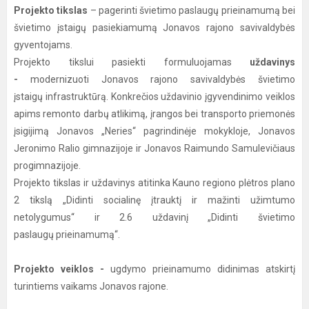
Projekto tikslas
– pagerinti švietimo paslaugų prieinamumą bei
švietimo įstaigų pasiekiamumą Jonavos rajono savivaldybės
gyventojams.
Projekto tikslui pasiekti formuluojamas
uždavinys
-
modernizuoti Jonavos rajono savivaldybės švietimo
įstaigų infrastruktūrą. Konkrečios uždavinio įgyvendinimo veiklos
apims remonto darbų atlikimą, įrangos bei transporto priemonės
įsigijimą Jonavos „Neries“ pagrindinėje mokykloje, Jonavos
Jeronimo Ralio gimnazijoje ir Jonavos Raimundo Samulevičiaus
progimnazijoje.
Projekto tikslas ir uždavinys atitinka Kauno regiono plėtros plano
2 tikslą „Didinti socialinę įtrauktį ir mažinti užimtumo
netolygumus“ ir 2.6 uždavinį „Didinti švietimo
paslaugų prieinamumą“.
Projekto veiklos -
ugdymo prieinamumo didinimas atskirtį
turintiems vaikams Jonavos rajone.