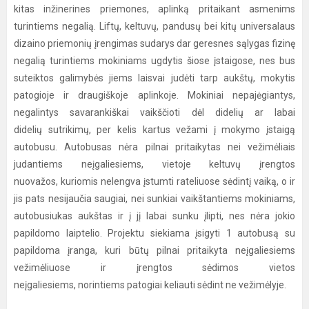
kitas inžinerines priemones, aplinką pritaikant asmenims
turintiems negalią. Liftų, keltuvų, pandusų bei kitų universalaus
dizaino priemonių įrengimas sudarys dar geresnes sąlygas fizinę
negalią turintiems mokiniams ugdytis šiose įstaigose, nes bus
suteiktos galimybės jiems laisvai judėti tarp aukštų, mokytis
patogioje ir draugiškoje aplinkoje. Mokiniai nepajėgiantys,
negalintys savarankiškai vaikščioti dėl didelių ar labai
didelių sutrikimų, per kelis kartus vežami į mokymo įstaigą
autobusu. Autobusas nėra pilnai pritaikytas nei vežimėliais
judantiems neįgaliesiems, vietoje keltuvų įrengtos
nuovažos, kuriomis nelengva įstumti rateliuose sėdintį vaiką, o ir
jis pats nesijaučia saugiai, nei sunkiai vaikštantiems mokiniams,
autobusiukas aukštas ir į jį labai sunku įlipti, nes nėra jokio
papildomo laiptelio. Projektu siekiama įsigyti 1 autobusą su
papildoma įranga, kuri būtų pilnai pritaikyta neįgaliesiems
vežimėliuose ir įrengtos sėdimos vietos
neįgaliesiems, norintiems patogiai keliauti sėdint ne vežimėlyje.