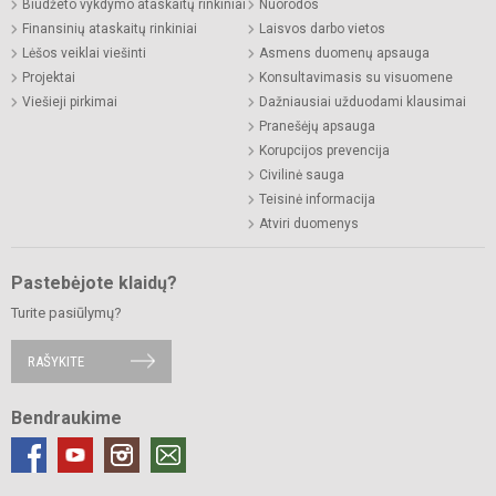
Biudžeto vykdymo ataskaitų rinkiniai
Nuorodos
Finansinių ataskaitų rinkiniai
Laisvos darbo vietos
Lėšos veiklai viešinti
Asmens duomenų apsauga
Projektai
Konsultavimasis su visuomene
Viešieji pirkimai
Dažniausiai užduodami klausimai
Pranešėjų apsauga
Korupcijos prevencija
Civilinė sauga
Teisinė informacija
Atviri duomenys
Pastebėjote klaidų?
Turite pasiūlymų?
RAŠYKITE
Bendraukime