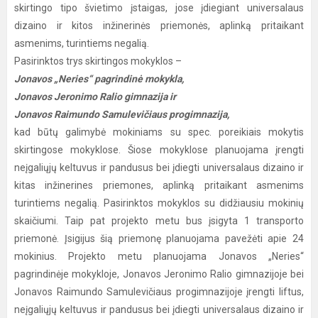
skirtingo tipo švietimo įstaigas, jose įdiegiant universalaus
dizaino ir kitos inžinerinės priemonės, aplinką pritaikant
asmenims, turintiems negalią.
Pasirinktos trys skirtingos mokyklos –
Jonavos „Neries“ pagrindinė mokykla,
Jonavos Jeronimo Ralio gimnazija ir
Jonavos Raimundo Samulevičiaus progimnazija,
kad būtų galimybė mokiniams su spec. poreikiais mokytis
skirtingose mokyklose. Šiose mokyklose planuojama įrengti
neįgaliųjų keltuvus ir pandusus bei įdiegti universalaus dizaino ir
kitas inžinerines priemones, aplinką pritaikant asmenims
turintiems negalią. Pasirinktos mokyklos su didžiausiu mokinių
skaičiumi. Taip pat projekto metu bus įsigyta 1 transporto
priemonė. Įsigijus šią priemonę planuojama pavežėti apie 24
mokinius. Projekto metu planuojama Jonavos „Neries“
pagrindinėje mokykloje, Jonavos Jeronimo Ralio gimnazijoje bei
Jonavos Raimundo Samulevičiaus progimnazijoje įrengti liftus,
neįgaliųjų keltuvus ir pandusus bei įdiegti universalaus dizaino ir